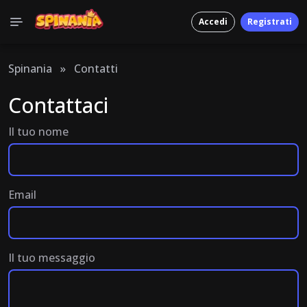
Accedi
Registrati
Spinania
»
Contatti
Contattaci
Il tuo nome
Email
Il tuo messaggio