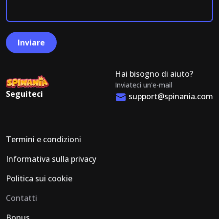
Hai bisogno di aiuto?
Inviateci un'e-mail
Seguiteci
support@spinania.com
Termini e condizioni
Informativa sulla privacy
Politica sui cookie
Contatti
Bonus