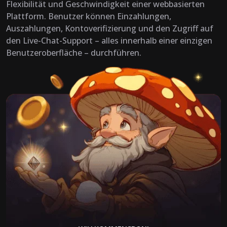
Flexibilität und Geschwindigkeit einer webbasierten
Plattform. Benutzer können Einzahlungen,
Auszahlungen, Kontoverifizierung und den Zugriff auf
den Live-Chat-Support – alles innerhalb einer einzigen
Benutzeroberfläche – durchführen.