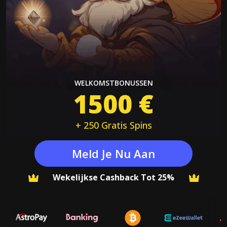
WELKOMSTBONUSSEN
1500 €
+ 250 Gratis Spins
Meld Je Nu Aan
Wekelijkse Cashback Tot 25%