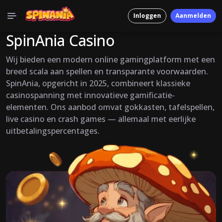
Inloggen
Aanmelden
SpinAnia Casino
Wij bieden een modern online gamingplatform met een
breed scala aan spellen en transparante voorwaarden.
SpinAnia, opgericht in 2025, combineert klassieke
casinospanning met innovatieve gamificatie-
elementen. Ons aanbod omvat gokkasten, tafelspellen,
live casino en crash games — allemaal met eerlijke
uitbetalingspercentages.